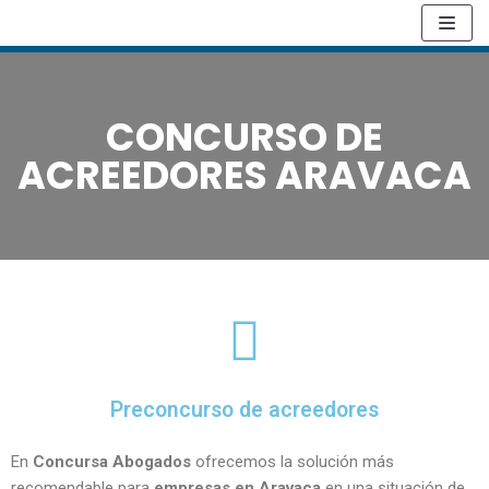
Saltar
al
contenido
CONCURSO DE
ACREEDORES ARAVACA
Preconcurso de acreedores
En
Concursa Abogados
ofrecemos la solución más
recomendable para
empresas en Aravaca
en una situación de