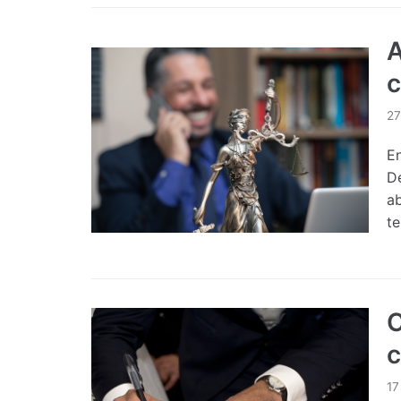
A
c
27
E
D
a
t
C
c
17