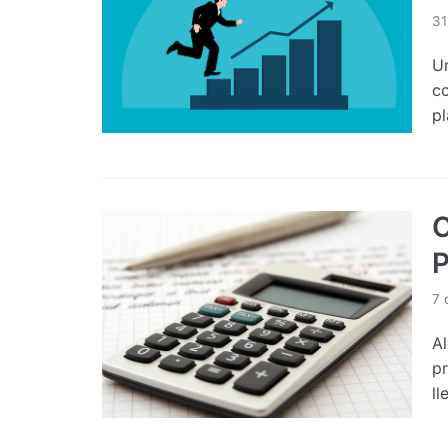
31
Un
co
p
C
P
7 
Al
pr
ll