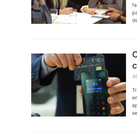
fa
p
d
C
c
30
Tr
e
a
s