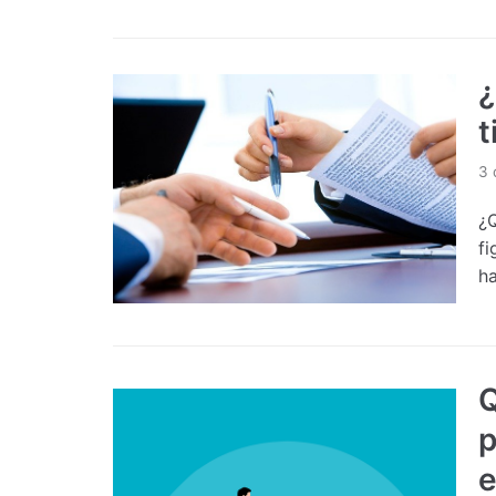
¿
t
3 
¿
fi
h
Q
p