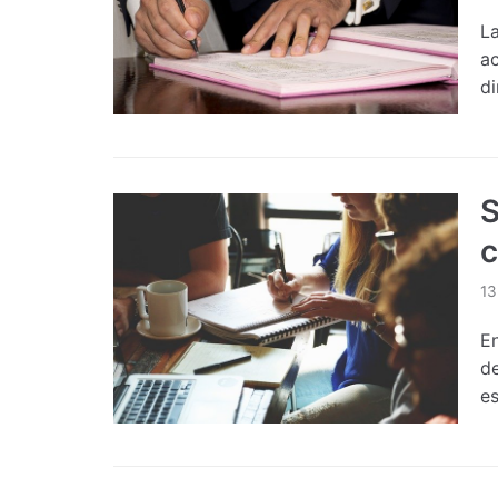
La
a
d
S
c
13
En
d
e