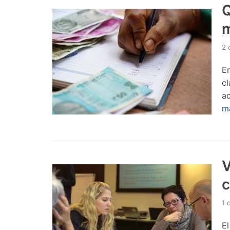
Q
2 
E
cl
a
m
V
c
1 
El